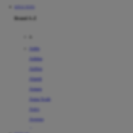
SITUS TOTO
Brand A-Z
A
Addo
Adidas
Airfree
Alamii
Amara
Aqua Scale
Asics
Aveeno
Awan