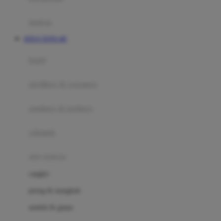
Happy Tummy
Hauck
matras
Havaianas
SITUS TOTO 4D
Hegen
botol
Hot Wheels
sterilizer & warmers
Hybrid
soothers & teethers
I
Inlacta DHA
celemek
Interlac
alat makan
Ivenet
cangkir
J
piring & mangkuk
Jack N Jill
sendok & garpu
Joie