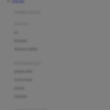
TOTO 4D
Azetabio
produk terbaru
B
aksesoris
Baabaasheepz
tas
Babiators
kacamata
Baby Dove
aksesoris rambut
Baby Jogger
Baby Rovega
kebutuhan bayi
Babybee
pakaian tidur
Banana Boat
set & terusan
Banz
piyama
Barbie
bodysuits
Beaba
Beauty Barn