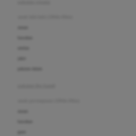
pakaian renang
Bumkins
anak laki-laki (18bln-8thn)
C
atasan
Cetaphil
bawahan
Chicco
setelan
Childlife
jaket
Clevamama
pakaian dalam
Cocolatte
Cottonseeds
pakaian ibu hamil
Cozy N Safe
anak perempuan (18bln-8thn)
Crane
atasan
Cybex
bawahan
D
gaun