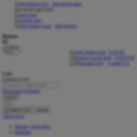
download apps
download app from:
Oh Ma Grain
Okiedog
gift registry
P
Bahasa
ID
Peachy
LOGIN
Phil & Ted's
DAFTAR
Contact Us
Philips Avent
Cari
Pigeon
Playgro
Pencarian Lanjutan
cancel
Poled Global
Cari
Ponycycle
cancel
Akun Saya
Puma
Masuk / buat akun
Pureats
Bantuan