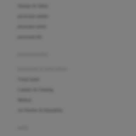
London Taxi
Shampo & Sabun
Love To Dream
perawatan rambut
perawatan mulut
M
perawatan diri
Magformers
Mama's Choice
perawatan ibu
Mamas&Papas
kesehatan & kebersihan
Mamaway
Tissue basah
Maxi Cosi
Laundry & Cleaning
Megabloks
Medical
Micro
Air Purifier & Humidifier
MiDeer
Mimi & Lula
potty
Mini Monkey