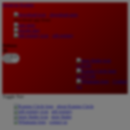
lewati ke Konten
download apps
download app from:
gift registry
Bahasa
ID
LOGIN
DAFTAR
Contact
Us
Toggle Nav
about Kanmo Circle
gift registry
store finder
contact us