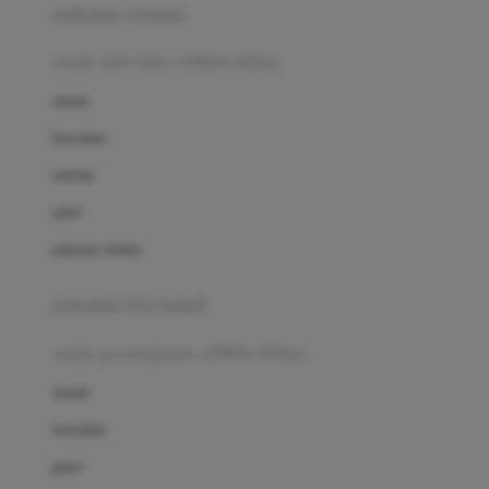
pakaian renang
anak laki-laki (18bln-8thn)
atasan
bawahan
setelan
jaket
pakaian dalam
pakaian ibu hamil
anak perempuan (18bln-8thn)
atasan
bawahan
gaun