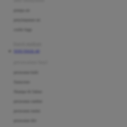
alat menyusui
pompa asi
penyimpanan asi
cooler bags
kursi makan
TOTO TOGEL 4D
perawatan bayi
perawatan kulit
Sunscreen
Shampo & Sabun
perawatan rambut
perawatan mulut
perawatan diri