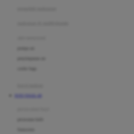
pengolah makanan
Joolz
Jujube
makanan & multivitamin
K
alat menyusui
Kiddycuts
pompa asi
Kumon
penyimpanan asi
L
cooler bags
Leapfrog
kursi makan
Leclerc
TOTO TOGEL 4D
Lee Vierra
Lillebaby
perawatan bayi
Little Bird Told Me
perawatan kulit
Little Miss Janis
Sunscreen