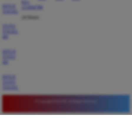
021-
SITUS
123456789
TOGEL
24 Hours
TOTO
TOGEL
4D
SITUS
TOTO
4D
SITUS
TOTO
TOGEL
© Copyright HALOJP. All Rights Reserved.