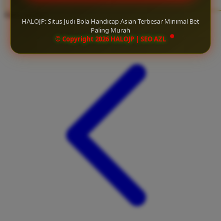
Twistshake
Share product:
HALOJP: Situs Judi Bola Handicap Asian Terbesar Minimal Bet
TY Toys
Paling Murah
© Copyright 2026 HALOJP | SEO AZL
U
V
Veja
Vitaflow
Vtech
W
Waterland
Wellness
X