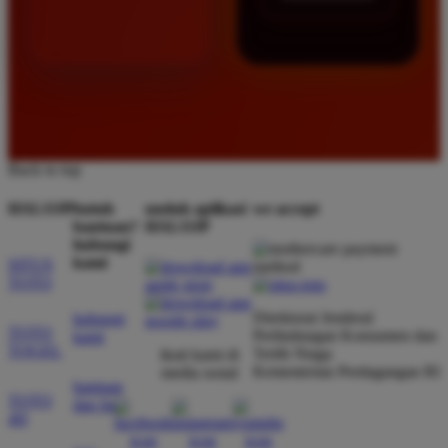
Back to top
HALOJP
butuh
unduh aplikasi
we accept
bantuan?
HALOJP
hubungi
kami
SITUS
TOTO
Direktorat Jenderal
hubungi
TOTO
Perlindungan Konsumen dan
kami
TOGEL
Tertib Niaga
ikuti kami di
Kementerian Perdagangan RI
media sosial
bantuan
TOTO
dan faq
4D