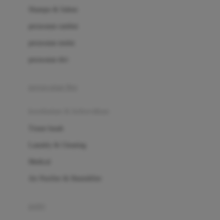
London Taxi
Shampo & Sabun
Love To Dream
perawatan rambut
perawatan mulut
M
perawatan diri
Magformers
Mama's Choice
perawatan ibu
Mamas&Papas
kesehatan & kebersihan
Mamaway
Tissue basah
Maxi Cosi
Laundry & Cleaning
Megabloks
Medical
Micro
Air Purifier & Humidifier
MiDeer
Mimi & Lula
potty
Mini Monkey