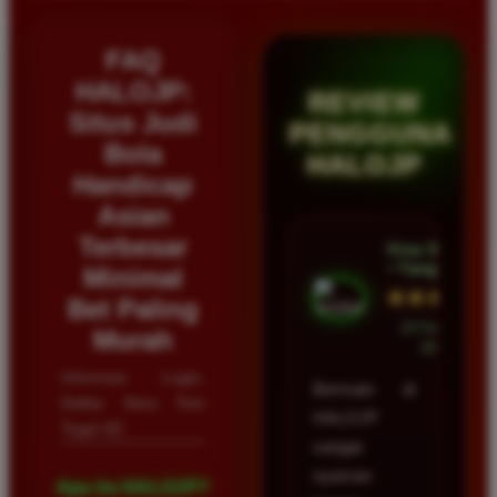
FAQ
HALOJP:
REVIEW
Situs Judi
PENGGUNA
Bola
HALOJP
Handicap
Asian
Terbesar
Vina Siregar
• Tangerang
Minimal
★★★★★
Bet Paling
23 Februari
Murah
2026
Informasi Login,
Bermain di
Daftar Situs Toto
HALOJP
Togel 4D
sangat
nyaman
Apa itu HALOJP?