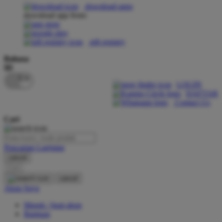
download apps
download app from:
Oh Ma Grain
Okiedog
gift registry
P
Bahasa
ID
Peachy
LOGIN
Phil & Ted's
DAFTAR
Contact Us
Philips Avent
Cari
Pigeon
Playgro
Pencarian Lanjutan
cancel
Poled Global
Cari
Ponycycle
cancel
Akun Saya
Puma
Masuk / buat akun
Pureats
Bantuan