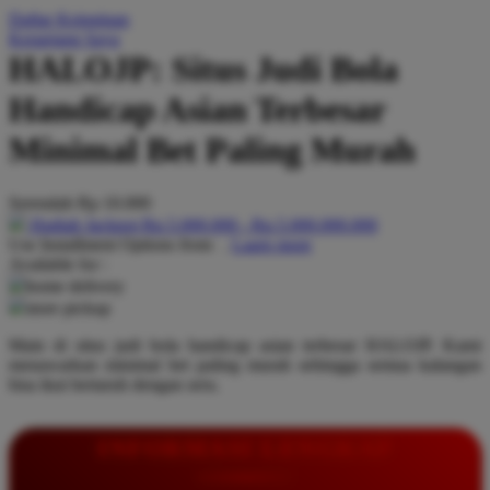
Daftar Keinginan
Q
Keranjang Saya
HALOJP: Situs Judi Bola
QV Baby
Handicap Asian Terbesar
R
Minimal Bet Paling Murah
Real Shades
Red Castle
Serendah
Rp 10.000
Ribbon Madness
Hadiah Jackpot
Rp.5.000.000
-
Rp.5.000.000.000
Use Installment Options from
.
Laarn more
Available for :
S
home delivery
store pickup
Sebamed
Main di situs judi bola handicap asian terbesar HALOJP. Kami
Silver Cross
menawarkan minimal bet paling murah sehingga semua kalangan
bisa ikut bertaruh dengan seru.
Simply Idea
Skip Hop
INFORMASI LENGKAP
Spectra