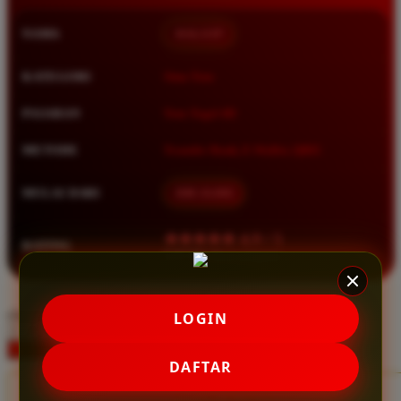
Squishmallows
NAMA
HALOJP
Starbooks
Stick-O
KATEGORI
Situs Toto
Stokke
PASARAN
Toto Togel 4D
Sudocrem
METODE
Transfer Bank, E-Wallet, QRIS
Sumimo
Sunnylife
MULAI DARI
IDR 10.000
Sun-Staches
★★★★★ 4.9 / 5
RATING
Swimava
8.417.951 ulasan pengguna
T
choose qty
LOGIN
Tommee Tippee
DAFTAR
LOGIN
Trunki
DAFTAR
Tutti Bambini
CLAIM BONUS