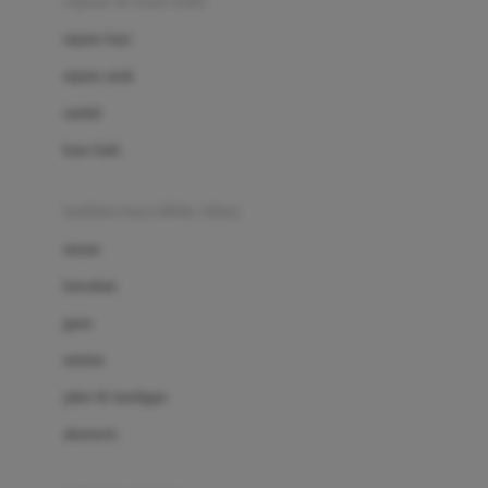
sepatu & kaus kaki
Bio Oil
sepatu bayi
Biolane
sepatu anak
Bite Fighters
sandal
Bizzi Growin
kaus kaki
Blackmores
fashion bayi (0bln-3thn)
Blooming Marvellous
atasan
Bonnels
bawahan
Bravado
gaun
Bruder
setelan
Brush Baby
jaket & kardigan
Buds Organics
aksesoris
Bugaboo
Buggygear