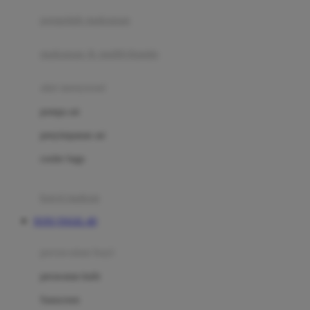
pengolah makanan
Joolz
Jujube
makanan & multivitamin
K
alat menyusui
Kiddycuts
pompa asi
Kumon
penyimpanan asi
L
cooler bags
Leapfrog
kursi makan
Leclerc
TOTO TOGEL 4D
Lee Vierra
Lillebaby
perawatan bayi
Little Bird Told Me
perawatan kulit
Little Miss Janis
Sunscreen