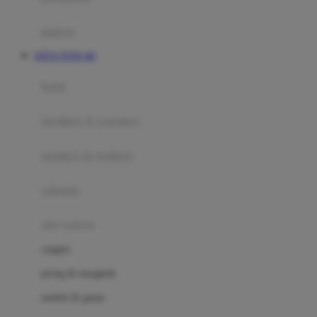
Happy Tummy
Hauck
matras
Havaianas
SITUS TOTO 4D
Hegen
botol
Hot Wheels
sterilizer & warmers
Hybrid
soothers & teethers
I
Inlacta DHA
celemek
Interlac
alat makan
Ivenet
cangkir
J
piring & mangkuk
Jack N Jill
sendok & garpu
Joie