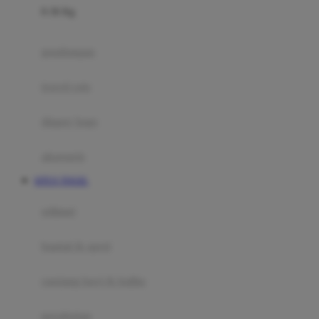
0-36 Kg
Fisher Price
Flipper
gendongan
Friends Of Sally
travel cots
G
diaper bags
Gb
Geko
aksesoris
Graco
SITUS TOGEL
Gund
selimut
H
bantal & sprei
Habbie
Haenim
ranjang bayi & balita
Happy Horse
perabotan