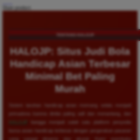
Share product:
TENTANG HALOJP
HALOJP: Situs Judi Bola
Handicap Asian Terbesar
Minimal Bet Paling
Murah
Sistem taruhan handicap asian memang selalu menjadi
primadona karena dinilai paling adil dan menantang, dan
HALOJP
bangga menjadi salah satu platform penyedia
bursa asian handicap terbesar dengan pergerakan pasaran
yang sangat dinamis dan akurat. Kami membuka