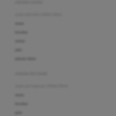
pakaian renang
Bumkins
anak laki-laki (18bln-8thn)
C
atasan
Cetaphil
bawahan
Chicco
setelan
Childlife
jaket
Clevamama
pakaian dalam
Cocolatte
Cottonseeds
pakaian ibu hamil
Cozy N Safe
anak perempuan (18bln-8thn)
Crane
atasan
Cybex
bawahan
D
gaun