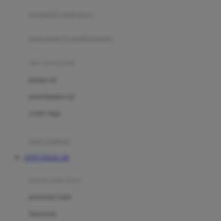
pengolah makanan
Joolz
Jujube
makanan & multivitamin
K
alat menyusui
Kiddycuts
pompa asi
Kumon
penyimpanan asi
L
cooler bags
Leapfrog
kursi makan
Leclerc
TOTO TOGEL 4D
Lee Vierra
Lillebaby
perawatan bayi
Little Bird Told Me
perawatan kulit
Little Miss Janis
Sunscreen