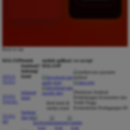
Back to top
HALOJP
butuh
unduh aplikasi
we accept
bantuan?
HALOJP
hubungi
kami
SITUS
TOTO
Direktorat Jenderal
hubungi
TOTO
Perlindungan Konsumen dan
kami
TOGEL
Tertib Niaga
ikuti kami di
Kementerian Perdagangan RI
media sosial
bantuan
TOTO
dan faq
4D