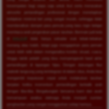
kesempatan bagi siapa saja untuk ikut serta merasakan
atmosfer pertandingan profesional dengan menetapkan
kebijakan minimal bet yang sangat murah, sehingga tidak
memberatkan dompet para pemula yang baru ingin belajar
membaca arah pergerakan pasar taruhan. Bermain judi bola
di
HALOJP
tidak hanya sekadar soal tebak-tebakan
menang atau kalah, tetapi juga mengajarkan para pemain
untuk lebih teliti dalam menganalisa kondisi skuad, cuaca,
hingga taktik pelatih yang bisa mempengaruhi hasil akhir
pertandingan di lapangan hijau. Dengan dukungan fitur
statistik langsung yang terintegrasi di dalam situs, Anda bisa
mengambil keputusan cepat untuk melakukan taruhan
berjalan ketika momentum pertandingan berbalik arah
dengan tiba-tiba. Bergabunglah bersama kami dan asah
kemampuan analisa olahraga Anda menjadi sumber
penghasilan yang sangat menggiurkan setiap harinya.