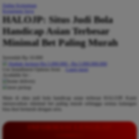
Daftar Keinginan
Q
Keranjang Saya
HALOJP: Situs Judi Bola
QV Baby
Handicap Asian Terbesar
R
Minimal Bet Paling Murah
Real Shades
Red Castle
Serendah
Rp 10.000
Ribbon Madness
Hadiah Jackpot
Rp.5.000.000
-
Rp.5.000.000.000
Use Installment Options from
.
Laarn more
Available for :
S
home delivery
store pickup
Sebamed
Main di situs judi bola handicap asian terbesar HALOJP. Kami
Silver Cross
menawarkan minimal bet paling murah sehingga semua kalangan
bisa ikut bertaruh dengan seru.
Simply Idea
Skip Hop
INFORMASI LENGKAP
Spectra