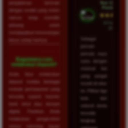
Nur Utami •
pengalaman bermain
Pontianak
dengan modal yang minim
★★★★★
namun tetap memiliki
23 Februari
peluang untuk
2026
mendapatkan kemenangan
Sebagai
besar setiap harinya.
pemain
pemula saya
Bagaimana cara
suka dengan
melakukan deposit?
minimal bet
Anda bisa melakukan
yang sangat
deposit melalui berbagai
murah di situs
metode pembayaran yang
ini. Pilihan liga
tersedia seperti transfer
bola dari
bank lokal atau dompet
seluruh dunia
digital. Pastikan Anda
tersedia
melakukan pengecekan
lengkap
nomor rekening tujuan
sehingga