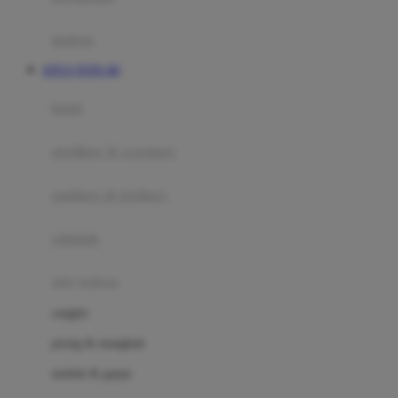
Happy Tummy
Hauck
matras
Havaianas
SITUS TOTO 4D
Hegen
botol
Hot Wheels
sterilizer & warmers
Hybrid
soothers & teethers
I
Inlacta DHA
celemek
Interlac
alat makan
Ivenet
cangkir
J
piring & mangkuk
Jack N Jill
sendok & garpu
Joie