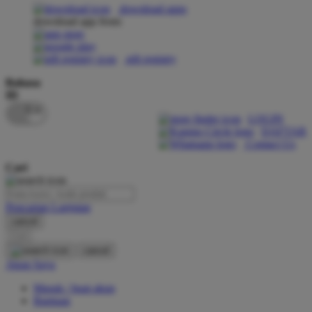
download apps
download app from:
Oh Ma Grain
Okiedog
gift registry
P
Bahasa
ID
Peachy
LOGIN
Phil & Ted's
DAFTAR
Contact Us
Philips Avent
Cari
Pigeon
Playgro
Pencarian Lanjutan
cancel
Poled Global
Cari
Ponycycle
cancel
Akun Saya
Puma
Masuk / buat akun
Pureats
Bantuan