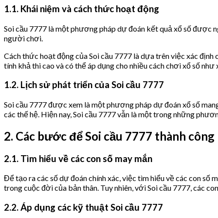
1.1. Khái niệm và cách thức hoạt động
Soi cầu 7777 là một phương pháp dự đoán kết quả xổ số được ngư
người chơi.
Cách thức hoạt động của Soi cầu 7777 là dựa trên việc xác định 
tính khả thi cao và có thể áp dụng cho nhiều cách chơi xổ số như
1.2. Lịch sử phát triển của Soi cầu 7777
Soi cầu 7777 được xem là một phương pháp dự đoán xổ số mang t
các thế hệ. Hiện nay, Soi cầu 7777 vẫn là một trong những phư
2. Các bước để Soi cầu 7777 thành công
2.1. Tìm hiểu về các con số may mắn
Để tạo ra các số dự đoán chính xác, việc tìm hiểu về các con số 
trong cuộc đời của bản thân. Tuy nhiên, với Soi cầu 7777, các co
2.2. Áp dụng các kỹ thuật Soi cầu 7777