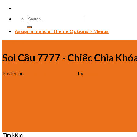
Skip
to
content
Assign a menu in Theme Options > Menus
Chưa phân loại
Soi Cầu 7777 - Chiếc Chìa Khó
Posted on
7 Tháng mười một, 2023
by
chaletrv
Tìm kiếm