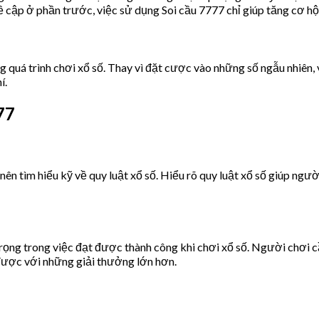
 đề cập ở phần trước, việc sử dụng Soi cầu 7777 chỉ giúp tăng cơ
g quá trình chơi xổ số. Thay vì đặt cược vào những số ngẫu nhiên,
í.
77
ên tìm hiểu kỹ về quy luật xổ số. Hiểu rõ quy luật xổ số giúp ngư
trọng trong việc đạt được thành công khi chơi xổ số. Người chơi 
 được với những giải thưởng lớn hơn.