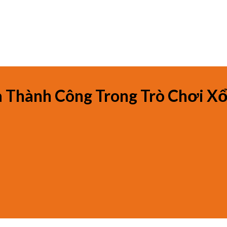
a Thành Công Trong Trò Chơi Xổ