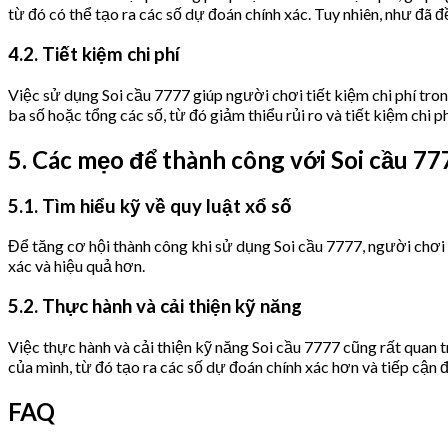
từ đó có thể tạo ra các số dự đoán chính xác. Tuy nhiên, như đã
4.2. Tiết kiệm chi phí
Việc sử dụng Soi cầu 7777 giúp người chơi tiết kiệm chi phí tron
ba số hoặc tổng các số, từ đó giảm thiểu rủi ro và tiết kiệm chi ph
5. Các mẹo để thành công với Soi cầu 77
5.1. Tìm hiểu kỹ về quy luật xổ số
Để tăng cơ hội thành công khi sử dụng Soi cầu 7777, người chơi n
xác và hiệu quả hơn.
5.2. Thực hành và cải thiện kỹ năng
Việc thực hành và cải thiện kỹ năng Soi cầu 7777 cũng rất quan 
của mình, từ đó tạo ra các số dự đoán chính xác hơn và tiếp cận
FAQ