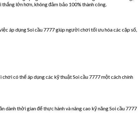
 hội thắng lớn hơn, không đảm bảo 100% thành công.
 việc áp dụng Soi cầu 7777 giúp người chơi tối ưu hóa các cặp số,
ời chơi có thể áp dụng các kỹ thuật Soi cầu 7777 một cách chính
cần dành thời gian để thực hành và nâng cao kỹ năng Soi cầu 7777