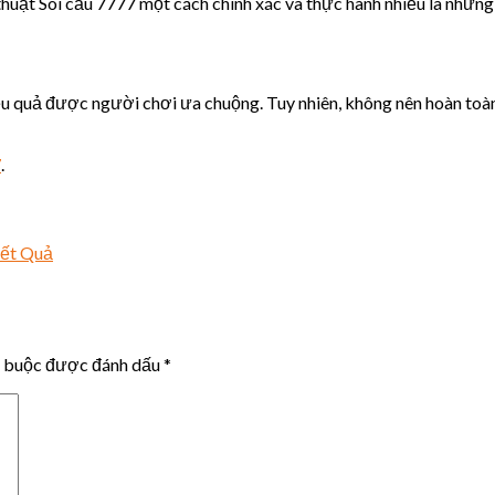
thuật Soi cầu 7777 một cách chính xác và thực hành nhiều là những
u quả được người chơi ưa chuộng. Tuy nhiên, không nên hoàn toàn
7
.
Kết Quả
t buộc được đánh dấu
*