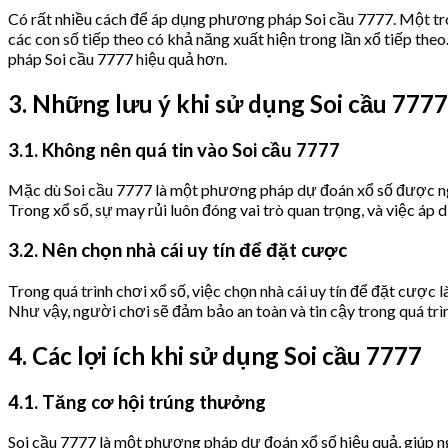
Có rất nhiều cách để áp dụng phương pháp Soi cầu 7777. Một tron
các con số tiếp theo có khả năng xuất hiện trong lần xổ tiếp the
pháp Soi cầu 7777 hiệu quả hơn.
3. Những lưu ý khi sử dụng Soi cầu 7777
3.1. Không nên quá tin vào Soi cầu 7777
Mặc dù Soi cầu 7777 là một phương pháp dự đoán xổ số được ngư
Trong xổ số, sự may rủi luôn đóng vai trò quan trọng, và việc á
3.2. Nên chọn nhà cái uy tín để đặt cược
Trong quá trình chơi xổ số, việc chọn nhà cái uy tín để đặt cược
Như vậy, người chơi sẽ đảm bảo an toàn và tin cậy trong quá trìn
4. Các lợi ích khi sử dụng Soi cầu 7777
4.1. Tăng cơ hội trúng thưởng
Soi cầu 7777 là một phương pháp dự đoán xổ số hiệu quả, giúp 