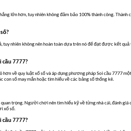
hắng lớn hơn, tuy nhiên không đảm bảo 100% thành công. Thành côn
 số?
 tuy nhiên không nên hoàn toàn dựa trên nó để đạt được kết quả th
oi cầu 7777?
rõ hơn về quy luật xổ số và áp dụng phương pháp Soi cầu 7777 một
c con số may mắn hoặc tìm hiểu về các bảng số thống kê.
g quan trọng. Người chơi nên tìm hiểu kỹ về từng nhà cái, đánh gi
i xổ số.
oi cầu 7777?