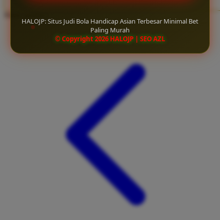
Twistshake
Share product:
HALOJP: Situs Judi Bola Handicap Asian Terbesar Minimal Bet
TY Toys
Paling Murah
© Copyright 2026 HALOJP | SEO AZL
U
V
Veja
Vitaflow
Vtech
W
Waterland
Wellness
X