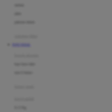
Dae Organics
setelan
Docare
jaket
Doona
pakaian dalam
Down To Earth
Drew
pakaian tidur
Dr. Brown's
TOTO TOGEL
E
kereta dorong
ELC
bayi baru lahir
Ergobaby
usia 6 bulan+
Expert Care
koper anak
Ezyroller
kursi mobil
F
0-13 Kg
Felt So Sweet