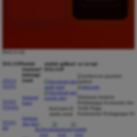
Back to top
HALOJP
butuh
unduh aplikasi
we accept
bantuan?
HALOJP
hubungi
kami
SITUS
TOTO
Direktorat Jenderal
hubungi
TOTO
Perlindungan Konsumen dan
kami
TOGEL
Tertib Niaga
ikuti kami di
Kementerian Perdagangan RI
media sosial
bantuan
TOTO
dan faq
4D