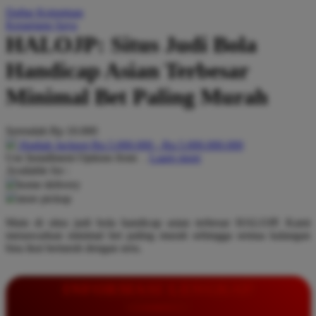
Daftar Keinginan
Q
Keranjang Saya
HALOJP: Situs Judi Bola
QV Baby
Handicap Asian Terbesar
R
Minimal Bet Paling Murah
Real Shades
Red Castle
Serendah
Rp 10.000
Ribbon Madness
Hadiah Jackpot
Rp.5.000.000
-
Rp.5.000.000.000
Use Installment Options from
.
Laarn more
Available for :
S
home delivery
store pickup
Sebamed
Main di situs judi bola handicap asian terbesar HALOJP. Kami
Silver Cross
menawarkan minimal bet paling murah sehingga semua kalangan
bisa ikut bertaruh dengan seru.
Simply Idea
Skip Hop
INFORMASI LENGKAP
Spectra