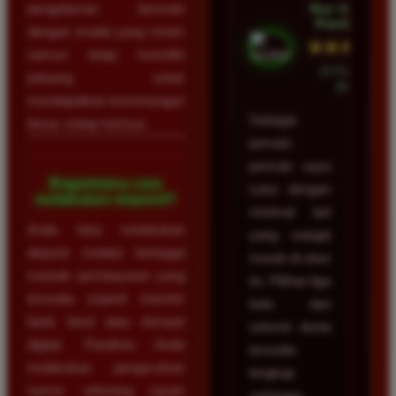
Nur Utami •
pengalaman bermain
Pontianak
dengan modal yang minim
★★★★★
namun tetap memiliki
23 Februari
peluang untuk
2026
mendapatkan kemenangan
Sebagai
besar setiap harinya.
pemain
pemula saya
Bagaimana cara
suka dengan
melakukan deposit?
minimal bet
Anda bisa melakukan
yang sangat
deposit melalui berbagai
murah di situs
metode pembayaran yang
ini. Pilihan liga
tersedia seperti transfer
bola dari
bank lokal atau dompet
seluruh dunia
digital. Pastikan Anda
tersedia
melakukan pengecekan
lengkap
nomor rekening tujuan
sehingga