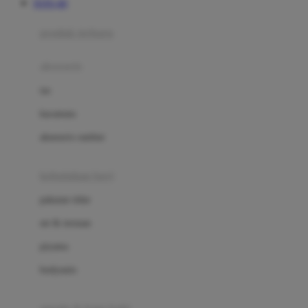
TOTO 4D
Azetabio
produk terbaru
B
aksesoris
Baabaasheepz
tas
Babiators
kacamata
Baby Dove
aksesoris rambut
Baby Jogger
Baby Rovega
kebutuhan bayi
Babybee
pakaian tidur
Banana Boat
set & terusan
Banz
piyama
Barbie
bodysuits
Beaba
Beauty Barn