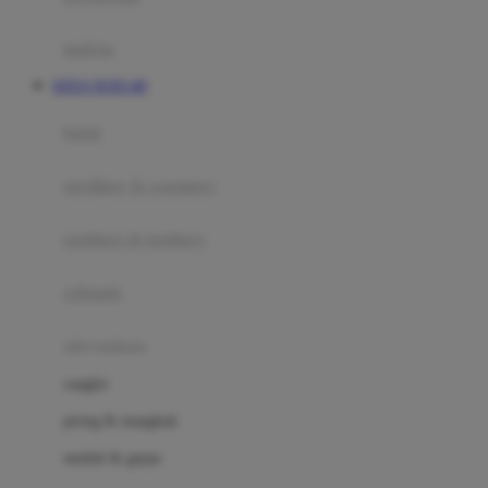
Happy Tummy
Hauck
matras
Havaianas
SITUS TOTO 4D
Hegen
botol
Hot Wheels
sterilizer & warmers
Hybrid
soothers & teethers
I
Inlacta DHA
celemek
Interlac
alat makan
Ivenet
cangkir
J
piring & mangkuk
Jack N Jill
sendok & garpu
Joie