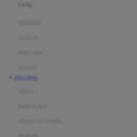
0-36 Kg
Fisher Price
Flipper
gendongan
Friends Of Sally
travel cots
G
diaper bags
Gb
Geko
aksesoris
Graco
SITUS TOGEL
Gund
selimut
H
bantal & sprei
Habbie
Haenim
ranjang bayi & balita
Happy Horse
perabotan