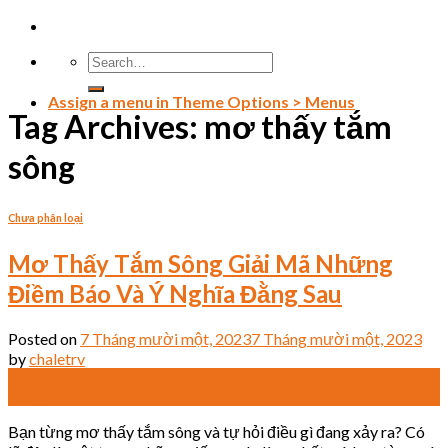
Skip
to
content
Assign a menu in Theme Options > Menus
Tag Archives:
mơ thấy tắm
sông
Chưa phân loại
Mơ Thấy Tắm Sông Giải Mã Những
Điềm Báo Và Ý Nghĩa Đằng Sau
Posted on
7 Tháng mười một, 2023
7 Tháng mười một, 2023
by
chaletrv
07
Th11
Bạn từng mơ thấy tắm sông và tự hỏi điều gì đang xảy ra? Có