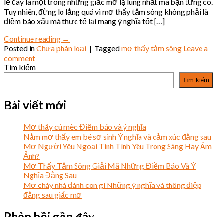
lẽ đây là một trong những giấc mơ lạ lùng nhất mà bạn từng có.
Tuy nhiên, đừng lo lắng quá vì mơ thấy tắm sông không phải là
điềm báo xấu mà thực tế lại mang ý nghĩa tốt […]
Continue reading
→
Posted in
Chưa phân loại
|
Tagged
mơ thấy tắm sông
Leave a
comment
Tìm kiếm
Tìm kiếm
Bài viết mới
Mơ thấy cú mèo Điềm báo và ý nghĩa
Nằm mơ thấy em bé sơ sinh Ý nghĩa và cảm xúc đằng sau
Mơ Người Yêu Ngoại Tình Tình Yêu Trong Sáng Hay Ám
Ảnh?
Mơ Thấy Tắm Sông Giải Mã Những Điềm Báo Và Ý
Nghĩa Đằng Sau
Mơ cháy nhà đánh con gì Những ý nghĩa và thông điệp
đằng sau giấc mơ
Phản hồi gần đây