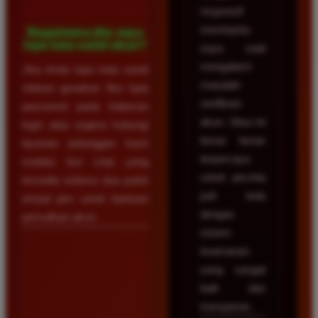
responsif
membantu
Bagaimana jika saya
lupa kata sandi akun?
saya saat
mengalami
Jika Anda lupa kata sandi
masalah
silakan gunakan fitur lupa
verifikasi
password pada halaman
akun. Situs ini
login atau segera hubungi
benar benar
layanan pelanggan kami
terpercaya
melalui live chat yang
untuk pecinta
tersedia selama dua puluh
judi bola
empat jam untuk bantuan
dengan
pemulihan akun.
sistem
keamanan
yang sangat
baik dan
transparan.