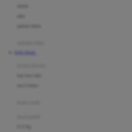
Dae Organics
setelan
Docare
jaket
Doona
pakaian dalam
Down To Earth
Drew
pakaian tidur
Dr. Brown's
TOTO TOGEL
E
kereta dorong
ELC
bayi baru lahir
Ergobaby
usia 6 bulan+
Expert Care
koper anak
Ezyroller
kursi mobil
F
0-13 Kg
Felt So Sweet