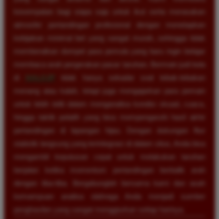
kesempatan bagi siapa saja untuk ikut serta merasakan
atmosfer pertandingan profesional dengan menetapkan
kebijakan minimal bet yang sangat murah, sehingga tidak
memberatkan dompet para pemula yang baru ingin belajar
membaca arah pergerakan pasar taruhan. Bermain judi bola
di
HALOJP
tidak hanya sekadar soal tebak-tebakan
menang atau kalah, tetapi juga mengajarkan para pemain
untuk lebih teliti dalam menganalisa kondisi skuad, cuaca,
hingga taktik pelatih yang bisa mempengaruhi hasil akhir
pertandingan di lapangan hijau. Dengan dukungan fitur
statistik langsung yang terintegrasi di dalam situs, Anda bisa
mengambil keputusan cepat untuk melakukan taruhan
berjalan ketika momentum pertandingan berbalik arah
dengan tiba-tiba. Bergabunglah bersama kami dan asah
kemampuan analisa olahraga Anda menjadi sumber
penghasilan yang sangat menggiurkan setiap harinya.