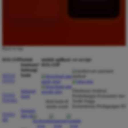
Back to top
HALOJP
butuh
unduh aplikasi
we accept
bantuan?
HALOJP
hubungi
kami
SITUS
TOTO
Direktorat Jenderal
hubungi
TOTO
Perlindungan Konsumen dan
kami
TOGEL
Tertib Niaga
ikuti kami di
Kementerian Perdagangan RI
media sosial
bantuan
TOTO
dan faq
4D