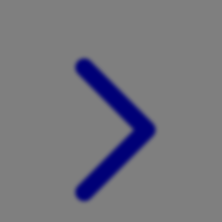
Xootz
Y
Yamatoya
Z
Zaxy
Zoggs
0-9
4Moms
59S