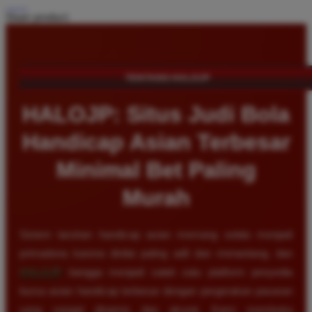
Share product:
TENTANG HALOJP
HALOJP: Situs Judi Bola
Handicap Asian Terbesar
Minimal Bet Paling
Murah
Sistem taruhan handicap asian memang selalu menjadi
primadona karena dinilai paling adil dan menantang, dan
HALOJP
bangga menjadi salah satu platform penyedia
bursa asian handicap terbesar dengan pergerakan pasaran
yang sangat dinamis dan akurat. Kami membuka