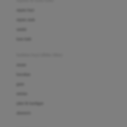
sepatu & kaus kaki
Bio Oil
sepatu bayi
Biolane
sepatu anak
Bite Fighters
sandal
Bizzi Growin
kaus kaki
Blackmores
fashion bayi (0bln-3thn)
Blooming Marvellous
atasan
Bonnels
bawahan
Bravado
gaun
Bruder
setelan
Brush Baby
jaket & kardigan
Buds Organics
aksesoris
Bugaboo
Buggygear