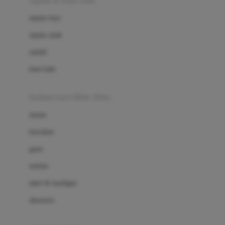
sepatu & kaus kaki
Bio Oil
sepatu bayi
Biolane
sepatu anak
Bite Fighters
sandal
Bizzi Growin
kaus kaki
Blackmores
fashion bayi (0bln-3thn)
Blooming Marvellous
atasan
Bonnels
bawahan
Bravado
gaun
Bruder
setelan
Brush Baby
jaket & kardigan
Buds Organics
aksesoris
Bugaboo
Buggygear