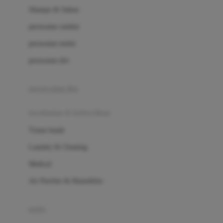
London Taxi
Shampo & Sabun
Love To Dream
perawatan rambut
perawatan mulut
M
perawatan diri
Magformers
Mama's Choice
perawatan ibu
Mamas&Papas
kesehatan & kebersihan
Mamaway
Tissue basah
Maxi Cosi
Laundry & Cleaning
Megabloks
Medical
Micro
Air Purifier & Humidifier
MiDeer
Mimi & Lula
potty
Mini Monkey