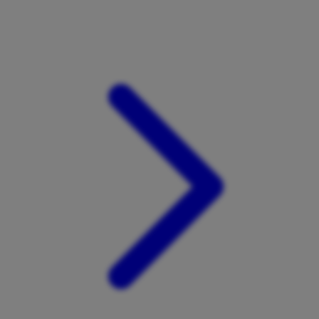
Xootz
Y
Yamatoya
Z
Zaxy
Zoggs
0-9
4Moms
59S