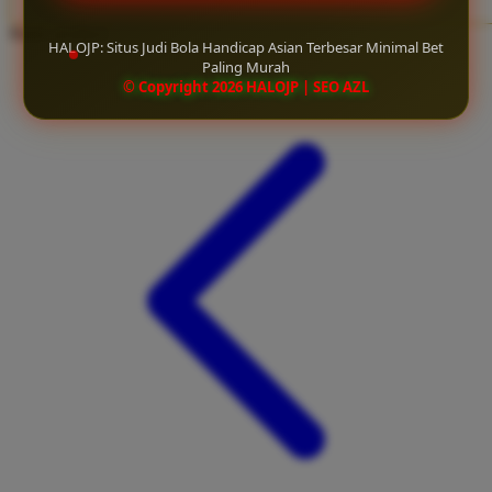
Twistshake
Share product:
HALOJP: Situs Judi Bola Handicap Asian Terbesar Minimal Bet
TY Toys
Paling Murah
© Copyright 2026 HALOJP | SEO AZL
U
V
Veja
Vitaflow
Vtech
W
Waterland
Wellness
X