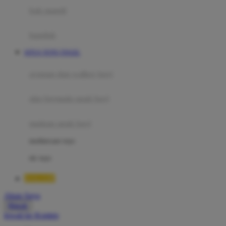
Moby
bak mandi
Momami
handuk
Mothercare
SITUS TOTO TOGEL
Mustela
ayunan dan walker bayi
My Buddy Tag
My K
alas bermain anak bayi
N
mainan anak bayi
Naif
mothercare toys
Nike
elc toys
Nordic Natural
HALOJP
Nuby
Akun Saya
Nuna
Masuk
lewati ke Konten
O