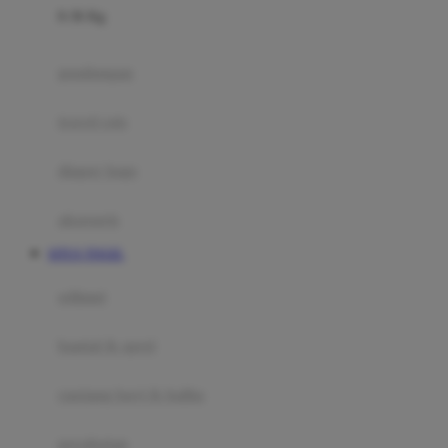
0-36 Kg
Fisher Price
Flipper
gendongan
Friends Of Sally
travel cots
G
diaper bags
Gb
Geko
aksesoris
Graco
SITUS TOGEL
Gund
selimut
H
bantal & sprei
Habbie
Haenim
ranjang bayi & balita
Happy Horse
perabotan