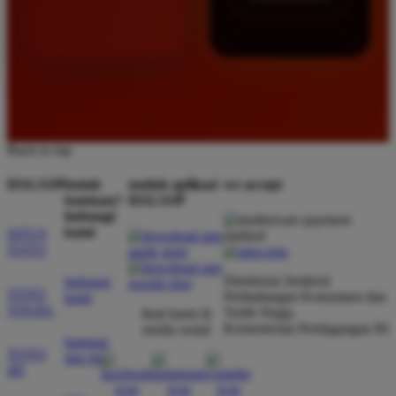
Back to top
HALOJP
butuh
unduh aplikasi
we accept
bantuan?
HALOJP
hubungi
kami
SITUS
TOTO
Direktorat Jenderal
hubungi
TOTO
Perlindungan Konsumen dan
kami
TOGEL
Tertib Niaga
ikuti kami di
Kementerian Perdagangan RI
media sosial
bantuan
TOTO
dan faq
4D