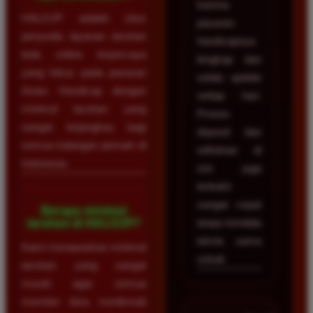
karena
HALOJP adalah situs
pasaran
penyedia layanan taruhan
handicapnya
bola online terpercaya
lengkap dan
yang fokus pada pasaran
selalu update
Asian Handicap dengan
setiap hari.
minimal taruhan yang
Proses
sangat terjangkau bagi
deposit dan
semua kalangan pemain di
withdraw di
Indonesia.
sini juga
terbukti
sangat cepat
Berapa minimal
taruhan di HALOJP?
tanpa kendala
teknis sama
Kami menawarkan minimal
sekali.
taruhan yang sangat
murah agar semua
member bisa menikmati