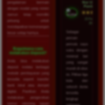
Nur Utami •
pengalaman bermain
Pontianak
dengan modal yang minim
★★★★★
namun tetap memiliki
23 Februari
peluang untuk
2026
mendapatkan kemenangan
Sebagai
besar setiap harinya.
pemain
pemula saya
Bagaimana cara
suka dengan
melakukan deposit?
minimal bet
Anda bisa melakukan
yang sangat
deposit melalui berbagai
murah di situs
metode pembayaran yang
ini. Pilihan liga
tersedia seperti transfer
bola dari
bank lokal atau dompet
seluruh dunia
digital. Pastikan Anda
tersedia
melakukan pengecekan
lengkap
nomor rekening tujuan
sehingga