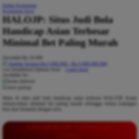
Daftar Keinginan
Q
Keranjang Saya
HALOJP: Situs Judi Bola
QV Baby
Handicap Asian Terbesar
R
Minimal Bet Paling Murah
Real Shades
Red Castle
Serendah
Rp 10.000
Ribbon Madness
Hadiah Jackpot
Rp.5.000.000
-
Rp.5.000.000.000
Use Installment Options from
.
Laarn more
Available for :
S
home delivery
store pickup
Sebamed
Main di situs judi bola handicap asian terbesar HALOJP. Kami
Silver Cross
menawarkan minimal bet paling murah sehingga semua kalangan
bisa ikut bertaruh dengan seru.
Simply Idea
Skip Hop
INFORMASI LENGKAP
Spectra