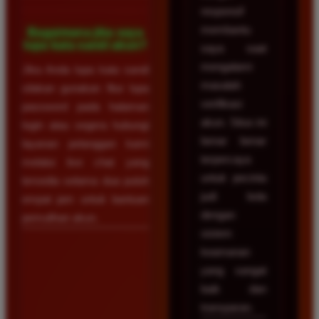
responsif
membantu
Bagaimana jika saya
lupa kata sandi akun?
saya saat
mengalami
Jika Anda lupa kata sandi
masalah
silakan gunakan fitur lupa
verifikasi
password pada halaman
akun. Situs ini
login atau segera hubungi
benar benar
layanan pelanggan kami
terpercaya
melalui live chat yang
untuk pecinta
tersedia selama dua puluh
judi bola
empat jam untuk bantuan
dengan
pemulihan akun.
sistem
keamanan
yang sangat
baik dan
transparan.