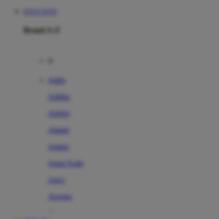
SITUS TOTO
Brand A-Z
A
Addo
Adidas
Airfree
Alamii
Amara
Aqua Scale
Asics
Aveeno
Awan