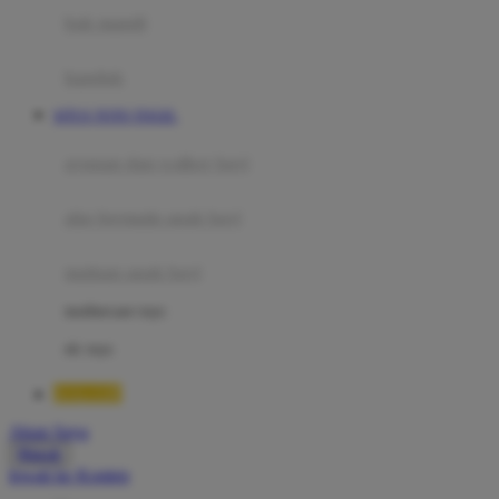
Moby
bak mandi
Momami
handuk
Mothercare
SITUS TOTO TOGEL
Mustela
ayunan dan walker bayi
My Buddy Tag
My K
alas bermain anak bayi
N
mainan anak bayi
Naif
mothercare toys
Nike
elc toys
Nordic Natural
HALOJP
Nuby
Akun Saya
Nuna
Masuk
lewati ke Konten
O