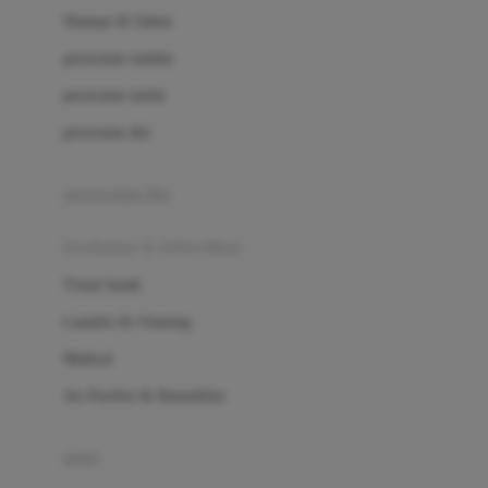
London Taxi
Shampo & Sabun
Love To Dream
perawatan rambut
perawatan mulut
M
perawatan diri
Magformers
Mama's Choice
perawatan ibu
Mamas&Papas
kesehatan & kebersihan
Mamaway
Tissue basah
Maxi Cosi
Laundry & Cleaning
Megabloks
Medical
Micro
Air Purifier & Humidifier
MiDeer
Mimi & Lula
potty
Mini Monkey