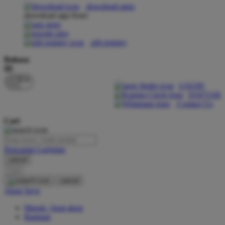
download apps
download app from:
Oh Ma Grain
Okiedog
gift registry
P
Bahasa
ID
Peachy
LOGIN
Phil & Ted's
DAFTAR
Contact Us
Philips Avent
Cari
Pigeon
Playgro
Pencarian Lanjutan
cancel
Poled Global
Cari
Ponycycle
cancel
Akun Saya
Puma
Masuk / buat akun
Pureats
Bantuan