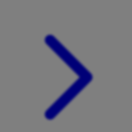
Xootz
Y
Yamatoya
Z
Zaxy
Zoggs
0-9
4Moms
59S