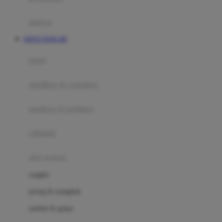
Happy Tummy
Hauck
matras
Havaianas
SITUS TOTO 4D
Hegen
botol
Hot Wheels
sterilizer & warmers
Hybrid
soothers & teethers
I
Inlacta DHA
celemek
Interlac
alat makan
Ivenet
cangkir
J
piring & mangkuk
Jack N Jill
sendok & garpu
Joie