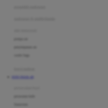
pengolah makanan
Joolz
Jujube
makanan & multivitamin
K
alat menyusui
Kiddycuts
pompa asi
Kumon
penyimpanan asi
L
cooler bags
Leapfrog
kursi makan
Leclerc
TOTO TOGEL 4D
Lee Vierra
Lillebaby
perawatan bayi
Little Bird Told Me
perawatan kulit
Little Miss Janis
Sunscreen