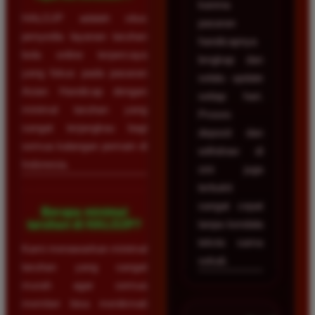
karena
HALOJP adalah situs
pasaran
penyedia layanan taruhan
handicapnya
bola online terpercaya
lengkap dan
yang fokus pada pasaran
selalu update
Asian Handicap dengan
setiap hari.
minimal taruhan yang
Proses
sangat terjangkau bagi
deposit dan
semua kalangan pemain di
withdraw di
Indonesia.
sini juga
terbukti
sangat cepat
Berapa minimal
taruhan di HALOJP?
tanpa kendala
teknis sama
Kami menawarkan minimal
sekali.
taruhan yang sangat
murah agar semua
member bisa menikmati