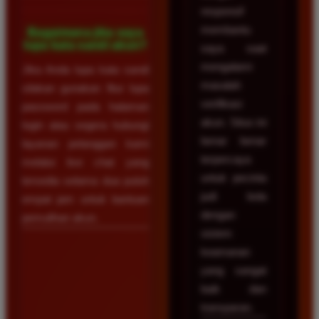
responsif
membantu
Bagaimana jika saya
lupa kata sandi akun?
saya saat
mengalami
Jika Anda lupa kata sandi
masalah
silakan gunakan fitur lupa
verifikasi
password pada halaman
akun. Situs ini
login atau segera hubungi
benar benar
layanan pelanggan kami
terpercaya
melalui live chat yang
untuk pecinta
tersedia selama dua puluh
judi bola
empat jam untuk bantuan
dengan
pemulihan akun.
sistem
keamanan
yang sangat
baik dan
transparan.