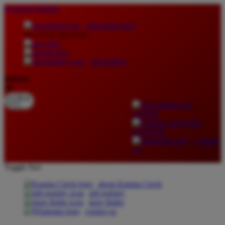
lewati ke Konten
download apps
download app from:
gift registry
Bahasa
ID
LOGIN
DAFTAR
Contact
Us
Toggle Nav
about Kanmo Circle
gift registry
store finder
contact us