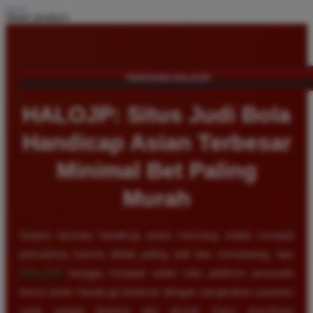
Share product:
TENTANG HALOJP
HALOJP: Situs Judi Bola
Handicap Asian Terbesar
Minimal Bet Paling
Murah
Sistem taruhan handicap asian memang selalu menjadi
primadona karena dinilai paling adil dan menantang, dan
HALOJP
bangga menjadi salah satu platform penyedia
bursa asian handicap terbesar dengan pergerakan pasaran
yang sangat dinamis dan akurat. Kami membuka