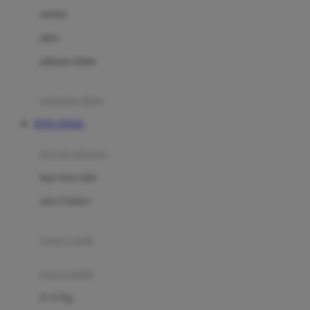
Dae Organics
setelan
Docare
jaket
Doona
pakaian dalam
Down To Earth
Drew
pakaian tidur
Dr. Brown's
TOTO TOGEL
E
kereta dorong
ELC
bayi baru lahir
Ergobaby
usia 6 bulan+
Expert Care
koper anak
Ezyroller
kursi mobil
F
0-13 Kg
Felt So Sweet