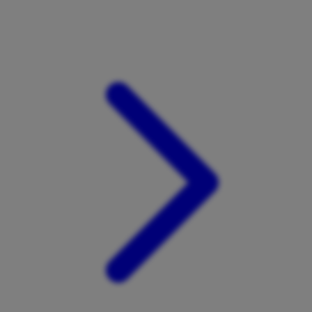
Xootz
Y
Yamatoya
Z
Zaxy
Zoggs
0-9
4Moms
59S