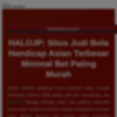
Share product:
TENTANG HALOJP
HALOJP: Situs Judi Bola
Handicap Asian Terbesar
Minimal Bet Paling
Murah
Sistem taruhan handicap asian memang selalu menjadi
primadona karena dinilai paling adil dan menantang, dan
HALOJP
bangga menjadi salah satu platform penyedia
bursa asian handicap terbesar dengan pergerakan pasaran
yang sangat dinamis dan akurat. Kami membuka