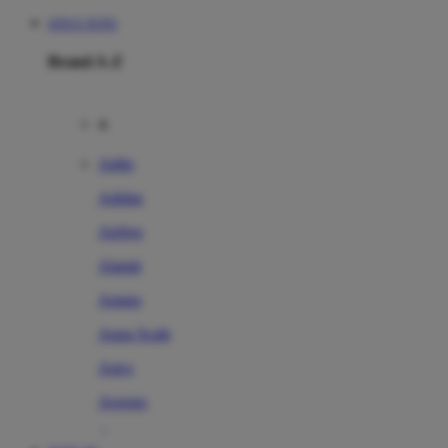
SITUS TOTO
Brand A-Z
A
Addo
Adidas
Airfree
Alamii
Amara
Aqua Scale
Asics
Aveeno
Awan