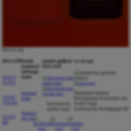
Back to top
HALOJP
butuh
unduh aplikasi
we accept
bantuan?
HALOJP
hubungi
kami
SITUS
TOTO
Direktorat Jenderal
hubungi
TOTO
Perlindungan Konsumen dan
kami
TOGEL
Tertib Niaga
ikuti kami di
Kementerian Perdagangan RI
media sosial
bantuan
TOTO
dan faq
4D