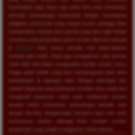
kesempatan bagi siapa saja untuk ikut serta merasakan
atmosfer pertandingan profesional dengan menetapkan
kebijakan minimal bet yang sangat murah, sehingga tidak
memberatkan dompet para pemula yang baru ingin belajar
membaca arah pergerakan pasar taruhan. Bermain judi bola
di
HALOJP
tidak hanya sekadar soal tebak-tebakan
menang atau kalah, tetapi juga mengajarkan para pemain
untuk lebih teliti dalam menganalisa kondisi skuad, cuaca,
hingga taktik pelatih yang bisa mempengaruhi hasil akhir
pertandingan di lapangan hijau. Dengan dukungan fitur
statistik langsung yang terintegrasi di dalam situs, Anda bisa
mengambil keputusan cepat untuk melakukan taruhan
berjalan ketika momentum pertandingan berbalik arah
dengan tiba-tiba. Bergabunglah bersama kami dan asah
kemampuan analisa olahraga Anda menjadi sumber
penghasilan yang sangat menggiurkan setiap harinya.