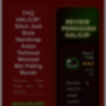
FAQ
HALOJP:
REVIEW
Situs Judi
PENGGUNA
Bola
HALOJP
Handicap
Asian
Terbesar
Vina Siregar
• Tangerang
Minimal
★★★★★
Bet Paling
23 Februari
Murah
2026
Informasi Login,
Bermain di
Daftar Situs Toto
HALOJP
Togel 4D
sangat
nyaman
Apa itu HALOJP?