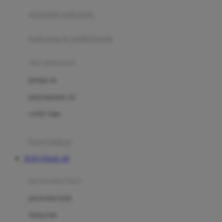
pengolah makanan
Joolz
Jujube
makanan & multivitamin
K
alat menyusui
Kiddycuts
pompa asi
Kumon
penyimpanan asi
L
cooler bags
Leapfrog
kursi makan
Leclerc
TOTO TOGEL 4D
Lee Vierra
Lillebaby
perawatan bayi
Little Bird Told Me
perawatan kulit
Little Miss Janis
Sunscreen