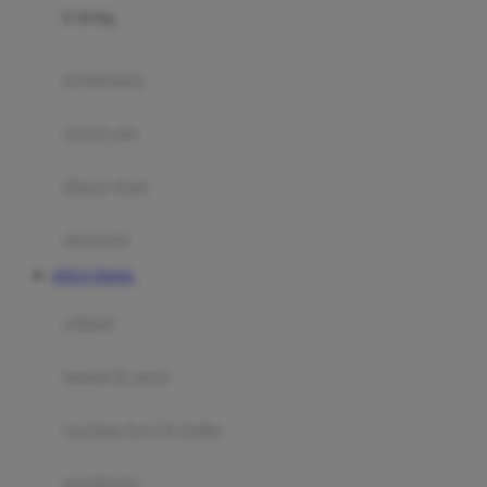
0-36 Kg
Fisher Price
Flipper
gendongan
Friends Of Sally
travel cots
G
diaper bags
Gb
Geko
aksesoris
Graco
SITUS TOGEL
Gund
selimut
H
bantal & sprei
Habbie
Haenim
ranjang bayi & balita
Happy Horse
perabotan