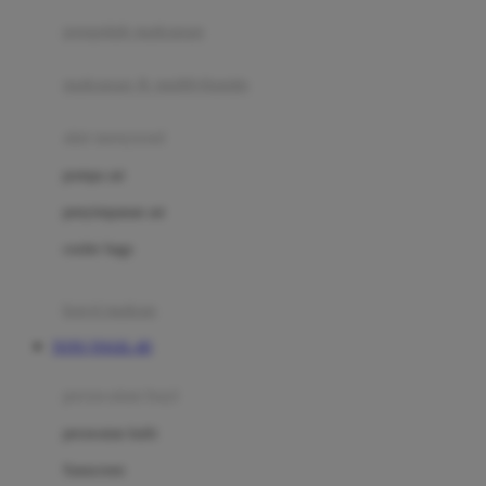
pengolah makanan
Joolz
Jujube
makanan & multivitamin
K
alat menyusui
Kiddycuts
pompa asi
Kumon
penyimpanan asi
L
cooler bags
Leapfrog
kursi makan
Leclerc
TOTO TOGEL 4D
Lee Vierra
Lillebaby
perawatan bayi
Little Bird Told Me
perawatan kulit
Little Miss Janis
Sunscreen