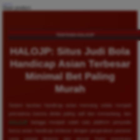
Share product:
TENTANG HALOJP
HALOJP: Situs Judi Bola
Handicap Asian Terbesar
Minimal Bet Paling
Murah
Sistem taruhan handicap asian memang selalu menjadi
primadona karena dinilai paling adil dan menantang, dan
HALOJP
bangga menjadi salah satu platform penyedia
bursa asian handicap terbesar dengan pergerakan pasaran
yang sangat dinamis dan akurat. Kami membuka