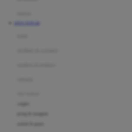
Happy Tummy
Hauck
matras
Havaianas
SITUS TOTO 4D
Hegen
botol
Hot Wheels
sterilizer & warmers
Hybrid
soothers & teethers
I
Inlacta DHA
celemek
Interlac
alat makan
Ivenet
cangkir
J
piring & mangkuk
Jack N Jill
sendok & garpu
Joie