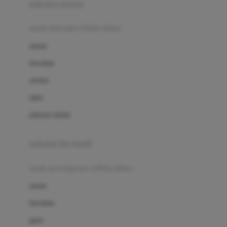
pakaian renang
Bumkins
anak laki-laki (18bln-8thn)
C
atasan
Cetaphil
bawahan
Chicco
setelan
Childlife
jaket
Clevamama
pakaian dalam
Cocolatte
Cottonseeds
pakaian ibu hamil
Cozy N Safe
anak perempuan (18bln-8thn)
Crane
atasan
Cybex
bawahan
D
gaun