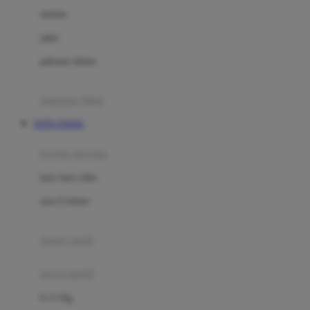
Dae Organics
setelan
Docare
jaket
Doona
pakaian dalam
Down To Earth
Drew
pakaian tidur
Dr. Brown's
TOTO TOGEL
E
kereta dorong
ELC
bayi baru lahir
Ergobaby
usia 6 bulan+
Expert Care
koper anak
Ezyroller
kursi mobil
F
0-13 Kg
Felt So Sweet