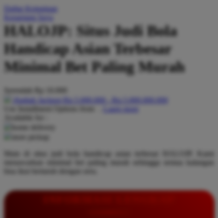
Daftar Keinginan
Q
Keranjang Saya
HALOJP: Situs Judi Bola
QV Baby
Handicap Asian Terbesar
R
Minimal Bet Paling Murah
Real Shades
Red Castle
Serendah
Rp 10.000
Ribbon Madness
Hadiah Jackpot
Rp.5.000.000
-
Rp.5.000.000.000
Use Installment Options from
.
Laarn more
Available for :
S
home delivery
store pickup
Sebamed
Main di situs judi bola handicap asian terbesar HALOJP. Kami
Silver Cross
menawarkan minimal bet paling murah sehingga semua kalangan
bisa ikut bertaruh dengan seru.
Simply Idea
Skip Hop
INFORMASI LENGKAP
Spectra