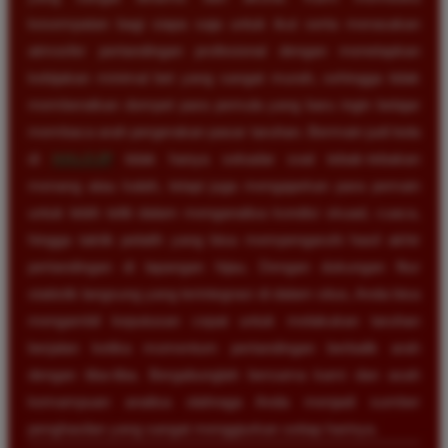
kesempatan bagi siapa saja untuk ikut serta merasakan
atmosfer pertandingan profesional dengan menetapkan
kebijakan minimal bet yang sangat murah, sehingga tidak
memberatkan dompet para pemula yang baru ingin belajar
membaca arah pergerakan pasar taruhan. Bermain judi bola
di
HALOJP
tidak hanya sekadar soal tebak-tebakan
menang atau kalah, tetapi juga mengajarkan para pemain
untuk lebih teliti dalam menganalisa kondisi skuad, cuaca,
hingga taktik pelatih yang bisa mempengaruhi hasil akhir
pertandingan di lapangan hijau. Dengan dukungan fitur
statistik langsung yang terintegrasi di dalam situs, Anda bisa
mengambil keputusan cepat untuk melakukan taruhan
berjalan ketika momentum pertandingan berbalik arah
dengan tiba-tiba. Bergabunglah bersama kami dan asah
kemampuan analisa olahraga Anda menjadi sumber
penghasilan yang sangat menggiurkan setiap harinya.