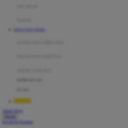
Moby
bak mandi
Momami
handuk
Mothercare
SITUS TOTO TOGEL
Mustela
ayunan dan walker bayi
My Buddy Tag
My K
alas bermain anak bayi
N
mainan anak bayi
Naif
mothercare toys
Nike
elc toys
Nordic Natural
HALOJP
Nuby
Akun Saya
Nuna
Masuk
lewati ke Konten
O