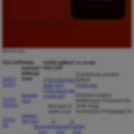
Back to top
HALOJP
butuh
unduh aplikasi
we accept
bantuan?
HALOJP
hubungi
kami
SITUS
TOTO
Direktorat Jenderal
hubungi
TOTO
Perlindungan Konsumen dan
kami
TOGEL
Tertib Niaga
ikuti kami di
Kementerian Perdagangan RI
media sosial
bantuan
TOTO
dan faq
4D