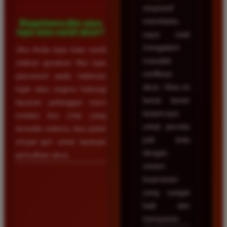
responsif
membantu
Bagaimana jika saya
lupa kata sandi akun?
saya saat
mengalami
Jika Anda lupa kata sandi
masalah
silakan gunakan fitur lupa
verifikasi
password pada halaman
akun. Situs ini
login atau segera hubungi
benar benar
layanan pelanggan kami
terpercaya
melalui live chat yang
untuk pecinta
tersedia selama dua puluh
judi bola
empat jam untuk bantuan
dengan
pemulihan akun.
sistem
keamanan
yang sangat
baik dan
transparan.