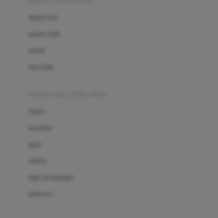
sepatu & kaus kaki
Bio Oil
sepatu bayi
Biolane
sepatu anak
Bite Fighters
sandal
Bizzi Growin
kaus kaki
Blackmores
fashion bayi (0bln-3thn)
Blooming Marvellous
atasan
Bonnels
bawahan
Bravado
gaun
Bruder
setelan
Brush Baby
jaket & kardigan
Buds Organics
aksesoris
Bugaboo
Buggygear