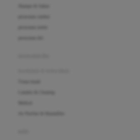
London Taxi
Shampo & Sabun
Love To Dream
perawatan rambut
perawatan mulut
M
perawatan diri
Magformers
Mama's Choice
perawatan ibu
Mamas&Papas
kesehatan & kebersihan
Mamaway
Tissue basah
Maxi Cosi
Laundry & Cleaning
Megabloks
Medical
Micro
Air Purifier & Humidifier
MiDeer
Mimi & Lula
potty
Mini Monkey