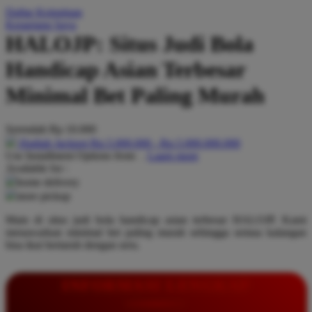
Daftar Keinginan
Q
Keranjang Saya
HALOJP: Situs Judi Bola
QV Baby
Handicap Asian Terbesar
R
Minimal Bet Paling Murah
Real Shades
Red Castle
Serendah
Rp 10.000
Ribbon Madness
Hadiah Jackpot
Rp.5.000.000
-
Rp.5.000.000.000
Use Installment Options from
.
Laarn more
Available for :
S
home delivery
store pickup
Sebamed
Main di situs judi bola handicap asian terbesar HALOJP. Kami
Silver Cross
menawarkan minimal bet paling murah sehingga semua kalangan
bisa ikut bertaruh dengan seru.
Simply Idea
Skip Hop
INFORMASI LENGKAP
Spectra