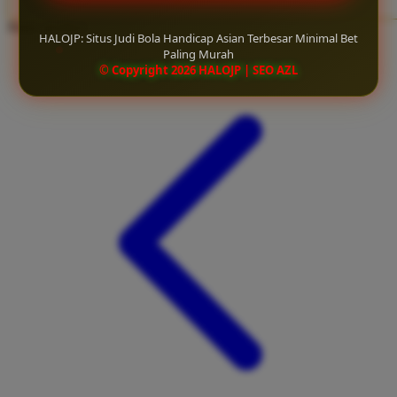
Twistshake
Share product:
HALOJP: Situs Judi Bola Handicap Asian Terbesar Minimal Bet
TY Toys
Paling Murah
© Copyright 2026 HALOJP | SEO AZL
U
V
Veja
Vitaflow
Vtech
W
Waterland
Wellness
X