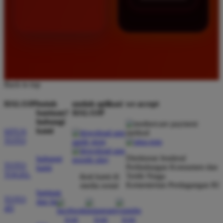
Back to top
HALOJP
butuh
unduh aplikasi
we accept
bantuan?
HALOJP
hubungi
kami
SITUS
TOTO
Direktorat Jenderal
hubungi
TOTO
Perlindungan Konsumen dan
kami
TOGEL
Tertib Niaga
ikuti kami di
Kementerian Perdagangan RI
media sosial
bantuan
TOTO
dan faq
4D