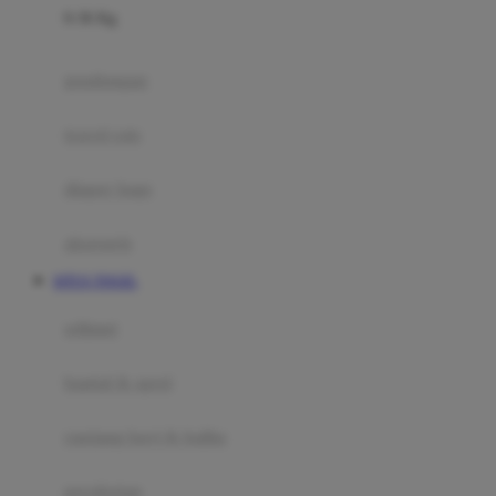
0-36 Kg
Fisher Price
Flipper
gendongan
Friends Of Sally
travel cots
G
diaper bags
Gb
Geko
aksesoris
Graco
SITUS TOGEL
Gund
selimut
H
bantal & sprei
Habbie
Haenim
ranjang bayi & balita
Happy Horse
perabotan