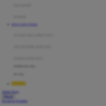
Moby
bak mandi
Momami
handuk
Mothercare
SITUS TOTO TOGEL
Mustela
ayunan dan walker bayi
My Buddy Tag
My K
alas bermain anak bayi
N
mainan anak bayi
Naif
mothercare toys
Nike
elc toys
Nordic Natural
HALOJP
Nuby
Akun Saya
Nuna
Masuk
lewati ke Konten
O