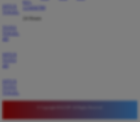
021-
SITUS
123456789
TOGEL
24 Hours
TOTO
TOGEL
4D
SITUS
TOTO
4D
SITUS
TOTO
TOGEL
© Copyright HALOJP. All Rights Reserved.