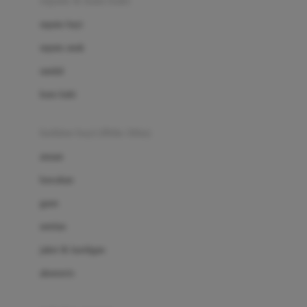
sepatu & kaus kaki
Bio Oil
sepatu bayi
Biolane
sepatu anak
Bite Fighters
sandal
Bizzi Growin
kaus kaki
Blackmores
fashion bayi (0bln-3thn)
Blooming Marvellous
atasan
Bonnels
bawahan
Bravado
gaun
Bruder
setelan
Brush Baby
jaket & kardigan
Buds Organics
aksesoris
Bugaboo
Buggygear