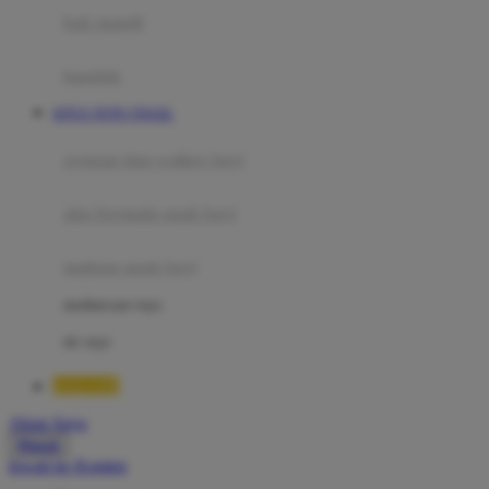
Moby
bak mandi
Momami
handuk
Mothercare
SITUS TOTO TOGEL
Mustela
ayunan dan walker bayi
My Buddy Tag
My K
alas bermain anak bayi
N
mainan anak bayi
Naif
mothercare toys
Nike
elc toys
Nordic Natural
HALOJP
Nuby
Akun Saya
Nuna
Masuk
lewati ke Konten
O