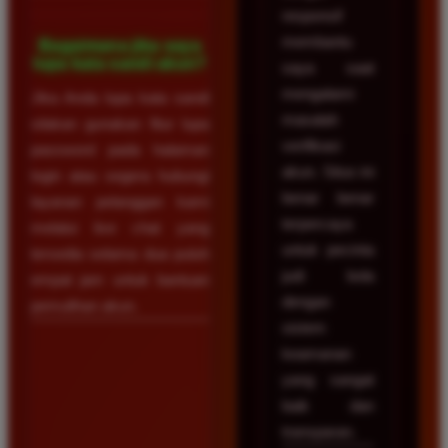
responsif
membantu
Bagaimana jika saya
lupa kata sandi akun?
saya saat
mengalami
Jika Anda lupa kata sandi
masalah
silakan gunakan fitur lupa
verifikasi
password pada halaman
akun. Situs ini
login atau segera hubungi
benar benar
layanan pelanggan kami
terpercaya
melalui live chat yang
untuk pecinta
tersedia selama dua puluh
judi bola
empat jam untuk bantuan
dengan
pemulihan akun.
sistem
keamanan
yang sangat
baik dan
transparan.