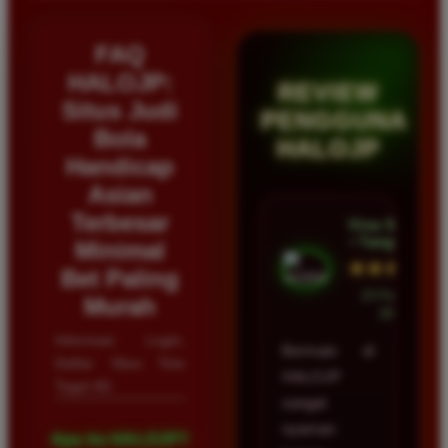
FAQ
HALOJP:
REVIEW
Situs Judi
PENGGUNA
Bola
HALOJP
Handicap
Asian
Terbesar
Vina Siregar
• Tangerang
Minimal
★★★★★
Bet Paling
23 Februari
Murah
2026
Informasi Login,
Bermain di
Daftar Situs Toto
HALOJP
Togel 4D
sangat
nyaman
Apa itu HALOJP?