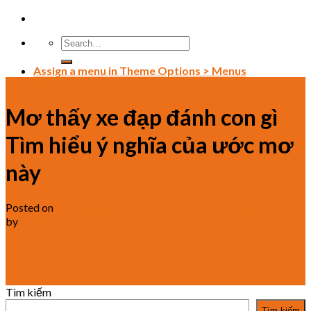
Skip
to
content
Assign a menu in Theme Options > Menus
Chưa phân loại
Mơ thấy xe đạp đánh con gì
Tìm hiểu ý nghĩa của ước mơ
này
Posted on
7 Tháng mười một, 2023
7 Tháng mười một, 2023
by
chaletrv
Tìm kiếm
Tìm kiếm