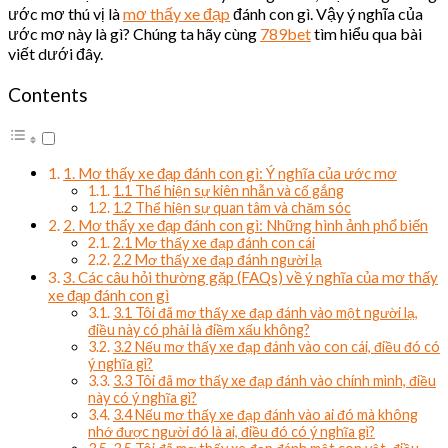
ước mơ thú vị là
mơ thấy xe đạp
đánh con gì. Vậy ý nghĩa của
ước mơ này là gì? Chúng ta hãy cùng
789bet
tìm hiểu qua bài
viết dưới đây.
Contents
1. Mơ thấy xe đạp đánh con gì: Ý nghĩa của ước mơ
1.1 Thể hiện sự kiên nhẫn và cố gắng
1.2 Thể hiện sự quan tâm và chăm sóc
2. Mơ thấy xe đạp đánh con gì: Những hình ảnh phổ biến
2.1 Mơ thấy xe đạp đánh con cái
2.2 Mơ thấy xe đạp đánh người lạ
3. Các câu hỏi thường gặp (FAQs) về ý nghĩa của mơ thấy
xe đạp đánh con gì
3.1 Tôi đã mơ thấy xe đạp đánh vào một người lạ,
điều này có phải là điềm xấu không?
3.2 Nếu mơ thấy xe đạp đánh vào con cái, điều đó có
ý nghĩa gì?
3.3 Tôi đã mơ thấy xe đạp đánh vào chính mình, điều
này có ý nghĩa gì?
3.4 Nếu mơ thấy xe đạp đánh vào ai đó mà không
nhớ được người đó là ai, điều đó có ý nghĩa gì?