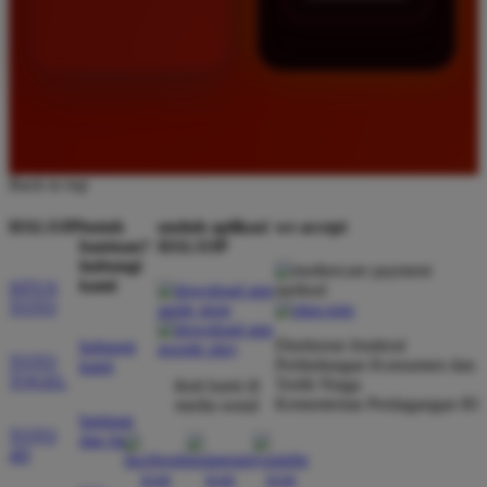
Back to top
HALOJP
butuh
unduh aplikasi
we accept
bantuan?
HALOJP
hubungi
kami
SITUS
TOTO
Direktorat Jenderal
hubungi
TOTO
Perlindungan Konsumen dan
kami
TOGEL
Tertib Niaga
ikuti kami di
Kementerian Perdagangan RI
media sosial
bantuan
TOTO
dan faq
4D