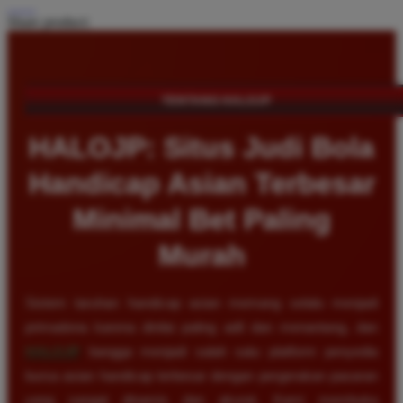
Share product:
TENTANG HALOJP
HALOJP: Situs Judi Bola
Handicap Asian Terbesar
Minimal Bet Paling
Murah
Sistem taruhan handicap asian memang selalu menjadi
primadona karena dinilai paling adil dan menantang, dan
HALOJP
bangga menjadi salah satu platform penyedia
bursa asian handicap terbesar dengan pergerakan pasaran
yang sangat dinamis dan akurat. Kami membuka