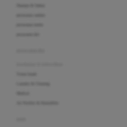
London Taxi
Shampo & Sabun
Love To Dream
perawatan rambut
perawatan mulut
M
perawatan diri
Magformers
Mama's Choice
perawatan ibu
Mamas&Papas
kesehatan & kebersihan
Mamaway
Tissue basah
Maxi Cosi
Laundry & Cleaning
Megabloks
Medical
Micro
Air Purifier & Humidifier
MiDeer
Mimi & Lula
potty
Mini Monkey