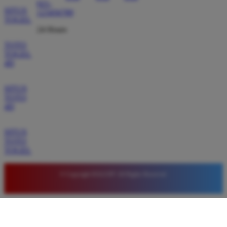
021-
SITUS
123456789
TOGEL
24 Hours
TOTO
TOGEL
4D
SITUS
TOTO
4D
SITUS
TOTO
TOGEL
© Copyright HALOJP. All Rights Reserved.