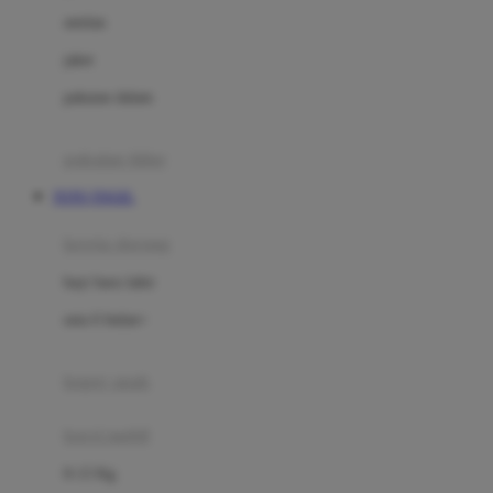
Dae Organics
setelan
Docare
jaket
Doona
pakaian dalam
Down To Earth
Drew
pakaian tidur
Dr. Brown's
TOTO TOGEL
E
kereta dorong
ELC
bayi baru lahir
Ergobaby
usia 6 bulan+
Expert Care
koper anak
Ezyroller
kursi mobil
F
0-13 Kg
Felt So Sweet