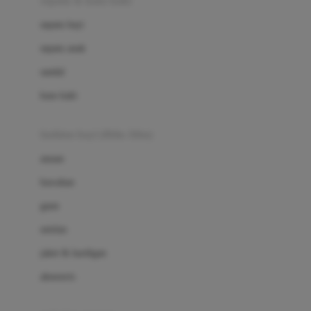
sepatu & kaus kaki
Bio Oil
sepatu bayi
Biolane
sepatu anak
Bite Fighters
sandal
Bizzi Growin
kaus kaki
Blackmores
fashion bayi (0bln-3thn)
Blooming Marvellous
atasan
Bonnels
bawahan
Bravado
gaun
Bruder
setelan
Brush Baby
jaket & kardigan
Buds Organics
aksesoris
Bugaboo
Buggygear