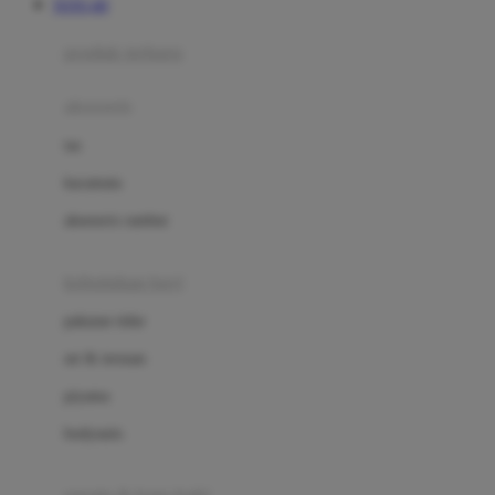
TOTO 4D
Azetabio
produk terbaru
B
aksesoris
Baabaasheepz
tas
Babiators
kacamata
Baby Dove
aksesoris rambut
Baby Jogger
Baby Rovega
kebutuhan bayi
Babybee
pakaian tidur
Banana Boat
set & terusan
Banz
piyama
Barbie
bodysuits
Beaba
Beauty Barn