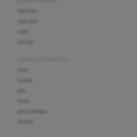
sepatu & kaus kaki
Bio Oil
sepatu bayi
Biolane
sepatu anak
Bite Fighters
sandal
Bizzi Growin
kaus kaki
Blackmores
fashion bayi (0bln-3thn)
Blooming Marvellous
atasan
Bonnels
bawahan
Bravado
gaun
Bruder
setelan
Brush Baby
jaket & kardigan
Buds Organics
aksesoris
Bugaboo
Buggygear