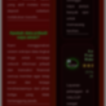
yang aktif melalui menu
saya punya
deposit sebelum
banyak opsi
melakukan transfer.
untuk
memasang
taruhan.
Apakah data pribadi
saya aman?
Kami menggunakan
Kevin
sistem enkripsi data tingkat
Pratama •
tinggi untuk menjaga
Makassar
seluruh informasi pribadi
★★★★★
dan transaksi finansial
23 Februari
semua member agar tetap
2026
aman dan terjaga
Layanan
kerahasiaannya dari pihak
pelanggan di
ketiga yang tidak
HALOJP
bertanggung jawab.
sangat