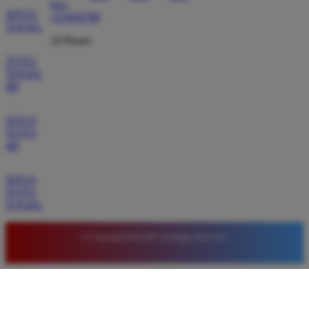
021-
SITUS
123456789
TOGEL
24 Hours
TOTO
TOGEL
4D
SITUS
TOTO
4D
SITUS
TOTO
TOGEL
© Copyright HALOJP. All Rights Reserved.