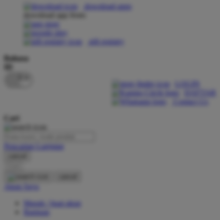
download apps
download app from:
Oh Ma Grain
Okiedog
gift registry
P
Bahasa
ID
Peachy
LOGIN
Phil & Ted's
DAFTAR
Contact Us
Philips Avent
Cari
Pigeon
Playgro
Pencarian Lanjutan
cancel
Poled Global
Cari
Ponycycle
cancel
Akun Saya
Puma
Masuk / buat akun
Pureats
Bantuan