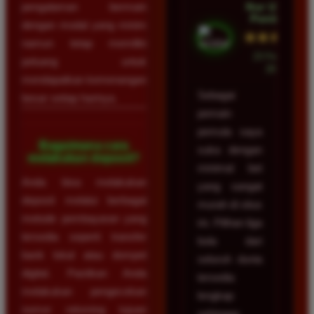
Nur Utami •
pengalaman bermain
Pontianak
dengan modal yang minim
★★★★★
namun tetap memiliki
23 Februari
peluang untuk
2026
mendapatkan kemenangan
Sebagai
besar setiap harinya.
pemain
pemula saya
Bagaimana cara
suka dengan
melakukan deposit?
minimal bet
Anda bisa melakukan
yang sangat
deposit melalui berbagai
murah di situs
metode pembayaran yang
ini. Pilihan liga
tersedia seperti transfer
bola dari
bank lokal atau dompet
seluruh dunia
digital. Pastikan Anda
tersedia
melakukan pengecekan
lengkap
nomor rekening tujuan
sehingga