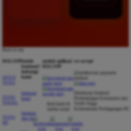
Back to top
HALOJP
butuh
unduh aplikasi
we accept
bantuan?
HALOJP
hubungi
kami
SITUS
TOTO
Direktorat Jenderal
hubungi
TOTO
Perlindungan Konsumen dan
kami
TOGEL
Tertib Niaga
ikuti kami di
Kementerian Perdagangan RI
media sosial
bantuan
TOTO
dan faq
4D