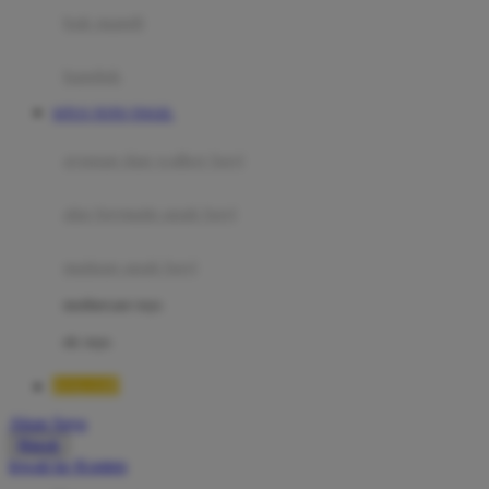
Moby
bak mandi
Momami
handuk
Mothercare
SITUS TOTO TOGEL
Mustela
ayunan dan walker bayi
My Buddy Tag
My K
alas bermain anak bayi
N
mainan anak bayi
Naif
mothercare toys
Nike
elc toys
Nordic Natural
HALOJP
Nuby
Akun Saya
Nuna
Masuk
lewati ke Konten
O