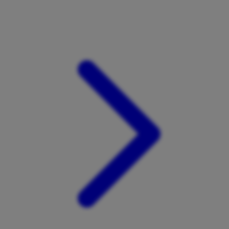
Xootz
Y
Yamatoya
Z
Zaxy
Zoggs
0-9
4Moms
59S