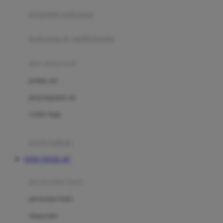
pengolah makanan
Joolz
Jujube
makanan & multivitamin
K
alat menyusui
Kiddycuts
pompa asi
Kumon
penyimpanan asi
L
cooler bags
Leapfrog
kursi makan
Leclerc
TOTO TOGEL 4D
Lee Vierra
Lillebaby
perawatan bayi
Little Bird Told Me
perawatan kulit
Little Miss Janis
Sunscreen