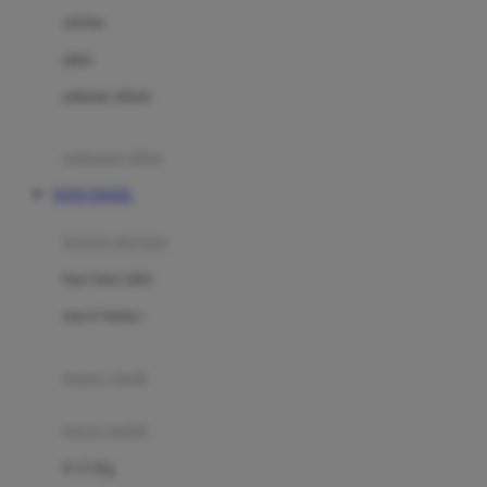
Dae Organics
setelan
Docare
jaket
Doona
pakaian dalam
Down To Earth
Drew
pakaian tidur
Dr. Brown's
TOTO TOGEL
E
kereta dorong
ELC
bayi baru lahir
Ergobaby
usia 6 bulan+
Expert Care
koper anak
Ezyroller
kursi mobil
F
0-13 Kg
Felt So Sweet