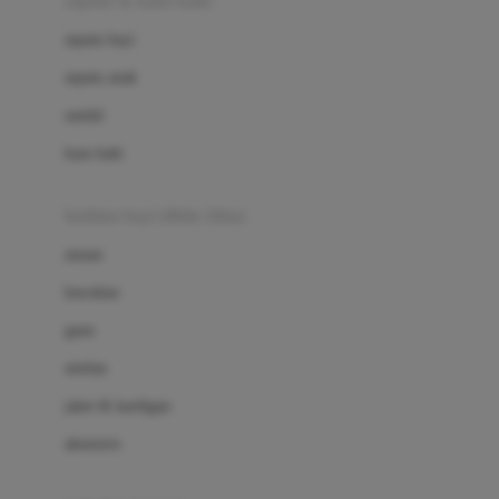
sepatu & kaus kaki
Bio Oil
sepatu bayi
Biolane
sepatu anak
Bite Fighters
sandal
Bizzi Growin
kaus kaki
Blackmores
fashion bayi (0bln-3thn)
Blooming Marvellous
atasan
Bonnels
bawahan
Bravado
gaun
Bruder
setelan
Brush Baby
jaket & kardigan
Buds Organics
aksesoris
Bugaboo
Buggygear