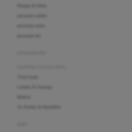
London Taxi
Shampo & Sabun
Love To Dream
perawatan rambut
perawatan mulut
M
perawatan diri
Magformers
Mama's Choice
perawatan ibu
Mamas&Papas
kesehatan & kebersihan
Mamaway
Tissue basah
Maxi Cosi
Laundry & Cleaning
Megabloks
Medical
Micro
Air Purifier & Humidifier
MiDeer
Mimi & Lula
potty
Mini Monkey