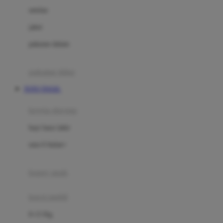
Dae Organics
setelan
Docare
jaket
Doona
pakaian dalam
Down To Earth
Drew
pakaian tidur
Dr. Brown's
TOTO TOGEL
E
kereta dorong
ELC
bayi baru lahir
Ergobaby
usia 6 bulan+
Expert Care
koper anak
Ezyroller
kursi mobil
F
0-13 Kg
Felt So Sweet