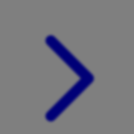
Xootz
Y
Yamatoya
Z
Zaxy
Zoggs
0-9
4Moms
59S