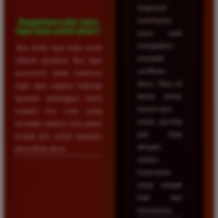
responsif
membantu
Bagaimana jika saya
lupa kata sandi akun?
saya saat
mengalami
Jika Anda lupa kata sandi
masalah
silakan gunakan fitur lupa
verifikasi
password pada halaman
akun. Situs ini
login atau segera hubungi
benar benar
layanan pelanggan kami
terpercaya
melalui live chat yang
untuk pecinta
tersedia selama dua puluh
judi bola
empat jam untuk bantuan
dengan
pemulihan akun.
sistem
keamanan
yang sangat
baik dan
transparan.