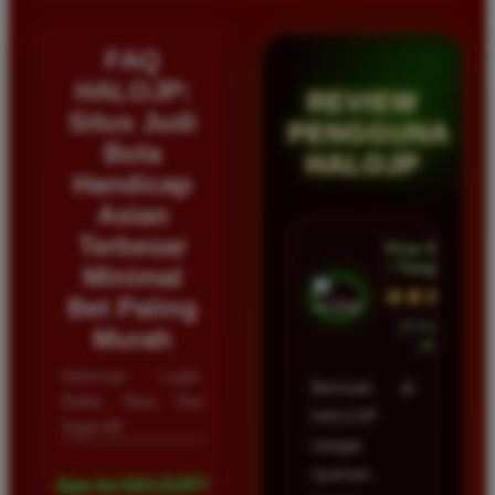
FAQ
HALOJP:
REVIEW
Situs Judi
PENGGUNA
Bola
HALOJP
Handicap
Asian
Terbesar
Vina Siregar
• Tangerang
Minimal
★★★★★
Bet Paling
23 Februari
Murah
2026
Informasi Login,
Bermain di
Daftar Situs Toto
HALOJP
Togel 4D
sangat
nyaman
Apa itu HALOJP?