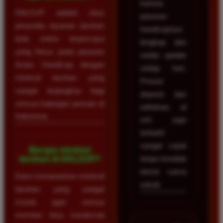
karena
HALOJP adalah situs
pasaran
penyedia layanan taruhan
handicapnya
bola online terpercaya
lengkap dan
yang fokus pada pasaran
selalu update
Asian Handicap dengan
setiap hari.
minimal taruhan yang
Proses
sangat terjangkau bagi
deposit dan
semua kalangan pemain di
withdraw di
Indonesia.
sini juga
terbukti
sangat cepat
Berapa minimal
taruhan di HALOJP?
tanpa kendala
teknis sama
Kami menawarkan minimal
sekali.
taruhan yang sangat
murah agar semua
member bisa menikmati