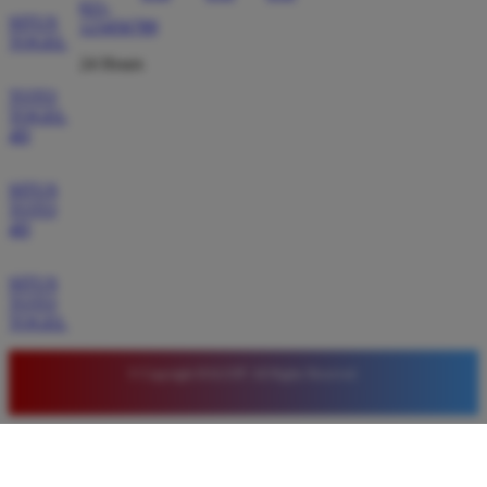
021-
SITUS
123456789
TOGEL
24 Hours
TOTO
TOGEL
4D
SITUS
TOTO
4D
SITUS
TOTO
TOGEL
© Copyright HALOJP. All Rights Reserved.