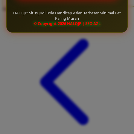
Twistshake
Share product:
HALOJP: Situs Judi Bola Handicap Asian Terbesar Minimal Bet
TY Toys
Paling Murah
© Copyright 2026 HALOJP | SEO AZL
U
V
Veja
Vitaflow
Vtech
W
Waterland
Wellness
X