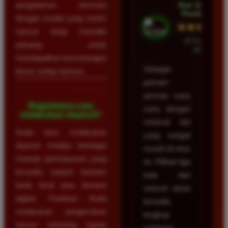
Nur Utami •
pengalaman bermain
Pontianak
dengan modal yang minim
★★★★★
namun tetap memiliki
23 Februari
peluang untuk
2026
mendapatkan kemenangan
Sebagai
besar setiap harinya.
pemain
pemula saya
Bagaimana cara
suka dengan
melakukan deposit?
minimal bet
Anda bisa melakukan
yang sangat
deposit melalui berbagai
murah di situs
metode pembayaran yang
ini. Pilihan liga
tersedia seperti transfer
bola dari
bank lokal atau dompet
seluruh dunia
digital. Pastikan Anda
tersedia
melakukan pengecekan
lengkap
nomor rekening tujuan
sehingga